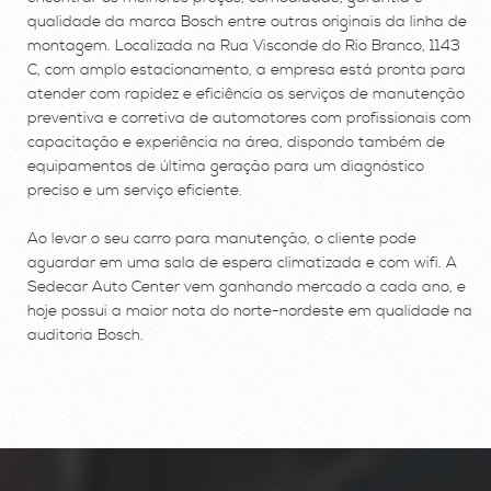
qualidade da marca Bosch entre outras originais da linha de
montagem. Localizada na Rua Visconde do Rio Branco, 1143
C, com amplo estacionamento, a empresa está pronta para
atender com rapidez e eficiência os serviços de manutenção
preventiva e corretiva de automotores com profissionais com
capacitação e experiência na área, dispondo também de
equipamentos de última geração para um diagnóstico
preciso e um serviço eficiente.
Ao levar o seu carro para manutenção, o cliente pode
aguardar em uma sala de espera climatizada e com wifi. A
Sedecar Auto Center vem ganhando mercado a cada ano, e
hoje possui a maior nota do norte-nordeste em qualidade na
auditoria Bosch.