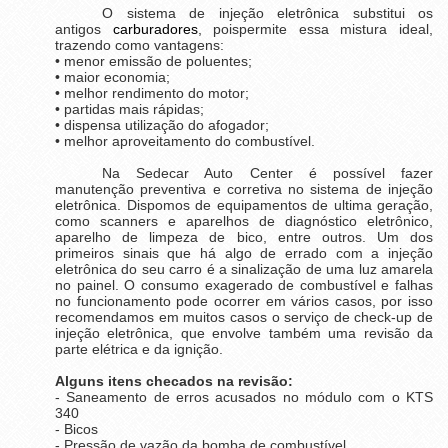
O sistema de injeção eletrônica substitui os
antigos
carburadores
, pois
permite essa mistura ideal,
trazendo como vantagens:
• menor emissão de poluentes;
• maior economia;
• melhor rendimento do motor;
• partidas mais rápidas;
• dispensa utilização do afogador;
• melhor aproveitamento do combustível.
Na Sedecar Auto Center é possível fazer
manutenção preventiva e corretiva no sistema de injeção
eletrônica. Dispomos de equipamentos de ultima geração,
como scanners e aparelhos de diagnóstico eletrônico,
aparelho de limpeza de bico, entre outros. Um dos
primeiros sinais que há algo de errado com a injeção
eletrônica do seu carro é a sinalização de uma luz amarela
no painel. O consumo exagerado de combustível e falhas
no funcionamento pode ocorrer em vários casos, por isso
recomendamos em muitos casos o serviço de check-up de
injeção eletrônica, que envolve também uma revisão da
parte elétrica e da ignição.
Alguns itens checados na revisão:
- Saneamento de erros acusados no módulo com o KTS
340
- Bicos
- Pressão de vazão da bomba de combustível